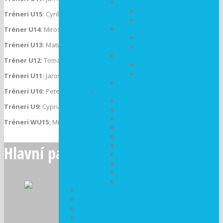
Dorast
U19
Tréneri U15:
Cyril Migaš, Milan Siksa
U17
Starší žiaci
Tréner U14:
Miroslav Truchan
U15
Tréneri U13:
Matúš Jarábek, Milan Siksa
U14
Mladší žiaci
Tréner U12:
Tomáš Koc
U13
U12
Tréneri U11:
Jaroslav Capko, Martin Čižmár
Prípravka
Tréneri U10:
Peter Keresti, Martin Čižmár
Hráči mládežníckych tímov
Hráči U19
Tréneri U9:
Cyprián Vaľko, Martin Čižmár
Hráči U17
Hráči U15
Tréneri WU15:
Miroslav Truchan, Vanesa Brezová
Hráči U14
Hráči U13
Hráči U12
Hlavní partneri
Hráči U11
Hráči U10
Hráči U9
Dievčatá U15
Tréneri
Internacionáli
Partneri
Kontakty