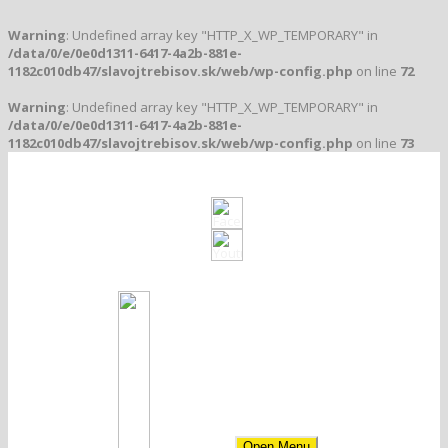
Warning
: Undefined array key "HTTP_X_WP_TEMPORARY" in
/data/0/e/0e0d1311-6417-4a2b-881e-
1182c010db47/slavojtrebisov.sk/web/wp-config.php
on line
72
Warning
: Undefined array key "HTTP_X_WP_TEMPORARY" in
/data/0/e/0e0d1311-6417-4a2b-881e-
1182c010db47/slavojtrebisov.sk/web/wp-config.php
on line
73
Klub založený v roku 1912
Open Menu