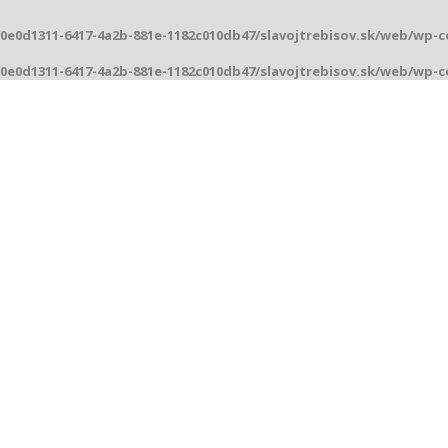
/0e0d1311-6417-4a2b-881e-1182c010db47/slavojtrebisov.sk/web/wp-
/0e0d1311-6417-4a2b-881e-1182c010db47/slavojtrebisov.sk/web/wp-