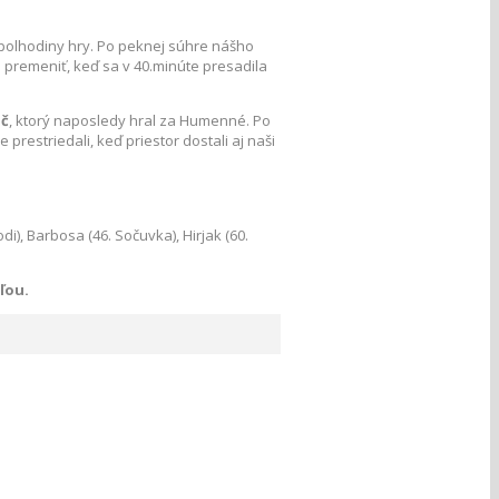
 polhodiny hry. Po peknej súhre nášho
o premeniť, keď sa v 40.minúte presadila
ič
, ktorý naposledy hral za Humenné. Po
 prestriedali, keď priestor dostali aj naši
odi), Barbosa (46. Sočuvka), Hirjak (60.
ľou.