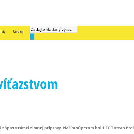
akty
Fanshop
víťazstvom
ý zápas v rámci zimnej prípravy. Naším súperom bol 1.FC Tatran Pre