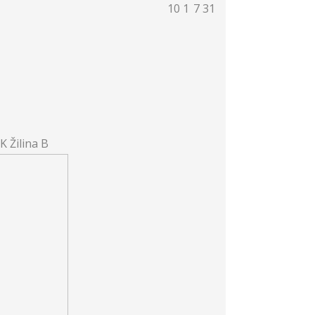
10
1
7
31
 Žilina B