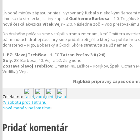
Úvodné minúty zápasu priniesli vyrovnaný futbal s niekoľkými šancami n
tímu sa do streleckej listiny zapísal
Guilherme Barbosa
– 1:0. Tri gólov
nová česká akvizícia
Vítek Vejr
– 2:0. Následne zoči – voči prešovskému 
Do druhého polčasu sme vstúpili s troma zmenami, keď Gmittera vystrie
pár minútach druhej časti hry sme pridali tretí gól, o ktorý sa pohľadnou 
dorastenci – Rigo, Boberský a Škodi. Skóre stretnutia sa už nemenilo.
1. PZ: Slavoj Trebišov – 1. FC Tatran Prešov 3:0 (2:0)
Góly:
28. Barbosa, 40. Vejr a 52. Zsigmond
Zostava Slavoj Trebišov:
Gmitter (46. Leško) – Korijkov, Špak, Cicman (46.
Vodilka), Vejr.
Najbližší prípravný zápas odoh
Zdieľať na:
V sobotu proti Tatranu
Nové mená v našom tíme
Pridať komentár