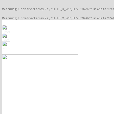
Warning
: Undefined array key "HTTP_X_WP_TEMPORARY" in
/data/0/e
Warning
: Undefined array key "HTTP_X_WP_TEMPORARY" in
/data/0/e
Klub založený v roku 1912