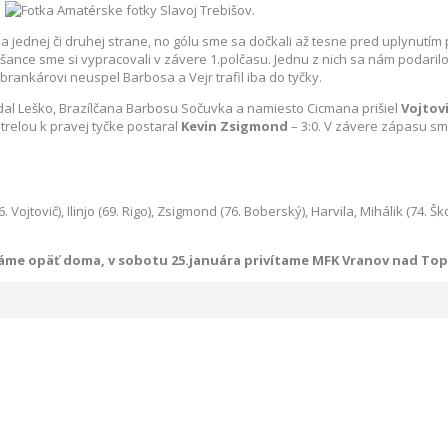
a jednej či druhej strane, no gólu sme sa dočkali až tesne pred uplynutím
é šance sme si vypracovali v závere 1.polčasu. Jednu z nich sa nám podaril
brankárovi neuspel Barbosa a Vejr trafil iba do tyčky.
dal Leško, Brazílčana Barbosu Sočuvka a namiesto Cicmana prišiel
Vojtov
strelou k pravej tyčke postaral
Kevin Zsigmond
– 3:0. V závere zápasu sme
 Vojtovič), Ilinjo (69. Rigo), Zsigmond (76. Boberský), Harvila, Mihálik (74. Šk
ráme opäť doma, v sobotu 25.januára privítame MFK Vranov nad Top