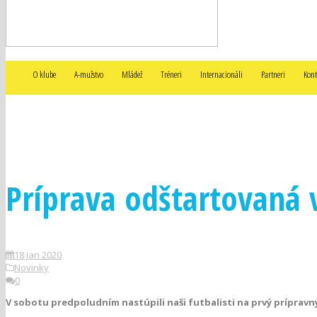
O klube
A-mužstvo
Mládež
Tréneri
Internacionáli
Partneri
Kont
FUTBALOVÝ KLUB SLAVOJ TREBIŠOV
Príprava odštartovaná 
18 jan 2020
Novinky
0
V sobotu predpoludním nastúpili naši futbalisti na prvý prípravn