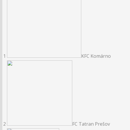
1
KFC Komárno
2
FC Tatran Prešov