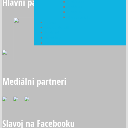
Hlavní partneri
Hráči U11
Hráči U10
Hráči U9
Dievčatá U15
Tréneri
Internacionáli
Partneri
Kontakty
Fanshop
Mediálni partneri
Slavoj na Facebooku