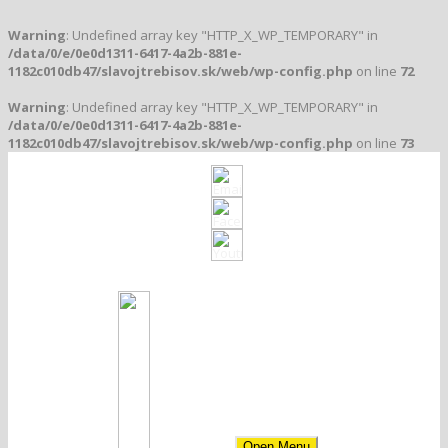
Warning
: Undefined array key "HTTP_X_WP_TEMPORARY" in
/data/0/e/0e0d1311-6417-4a2b-881e-
1182c010db47/slavojtrebisov.sk/web/wp-config.php
on line
72
Warning
: Undefined array key "HTTP_X_WP_TEMPORARY" in
/data/0/e/0e0d1311-6417-4a2b-881e-
1182c010db47/slavojtrebisov.sk/web/wp-config.php
on line
73
Klub založený v roku 1912
Open Menu