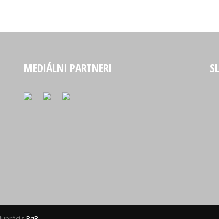
MEDIÁLNI PARTNERI
S
lupráci s
PqR