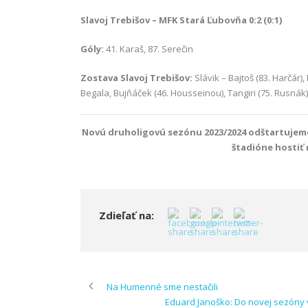
Slavoj Trebišov – MFK Stará Ľubovňa 0:2 (0:1)
Góly:
41. Karaš, 87. Serečin
Zostava Slavoj Trebišov:
Slávik – Bajtoš (83. Harčár), 
Begala, Bujňáček (46. Housseinou), Tangiri (75. Rusnák),
Novú druholigovú sezónu 2023/2024 odštartujeme
štadióne hostiť 
Zdieľať na:
Na Humenné sme nestačili
Eduard Janoško: Do novej sezóny 