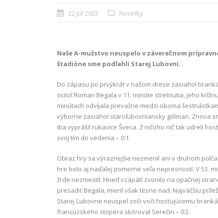
22 júl 2023
Novinky
Naše A-mužstvo neuspelo v záverečnom prípravn
štadióne sme podľahli Starej Ľubovni.
Do zápasu po prvýkrát v našom drese zasiahol brankár Dá
ocitol Roman Begala v 11. minúte stretnutia, jeho krížnu
minútach odvíjala prevažne medzi oboma šestnástkami.
výborne zasiahol staroľubovniansky gólman. Znova sme 
iba vyprášil rukavice Šveca. Z ničoho nič tak udreli ho
svoj tím do vedenia – 0:1.
Obraz hry sa výraznejšie nezmenil ani v druhom polčase.
hre bolo aj naďalej pomerne veľa nepresností. V 53. mi
žrde nezmestil. Hneď vzápätí zvonilo na opačnej strane
presadiť Begala, mieril však tesne nad. Najväčšiu príle
Starej Ľubovne neuspel zoči-voči hosťujúcemu brankár
francúzskeho stopéra skóroval Serečin – 0:2.