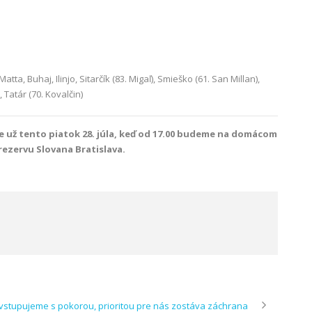
Matta, Buhaj, Ilinjo, Sitarčík (83. Migaľ), Smieško (61. San Millan),
 Tatár (70. Kovalčin)
 už tento piatok 28. júla, keď od 17.00 budeme na domácom
rezervu Slovana Bratislava.
vstupujeme s pokorou, prioritou pre nás zostáva záchrana