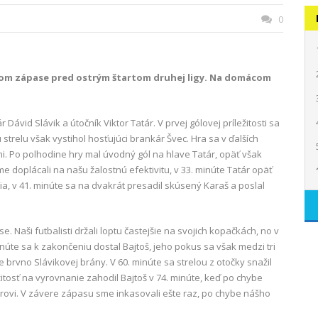
0
om zápase pred ostrým štartom druhej ligy. Na domácom
vid Slávik a útočník Viktor Tatár. V prvej gólovej príležitosti sa
 strelu však vystihol hosťujúci brankár Švec. Hra sa v ďalších
 Po polhodine hry mal úvodný gól na hlave Tatár, opäť však
doplácali na našu žalostnú efektivitu, v 33. minúte Tatár opäť
stia, v 41. minúte sa na dvakrát presadil skúsený Karaš a poslal
 Naši futbalisti držali loptu častejšie na svojich kopačkách, no v
núte sa k zakončeniu dostal Bajtoš, jeho pokus sa však medzi tri
 brvno Slávikovej brány. V 60. minúte sa strelou z otočky snažil
žitosť na vyrovnanie zahodil Bajtoš v 74. minúte, keď po chybe
ovi. V závere zápasu sme inkasovali ešte raz, po chybe nášho