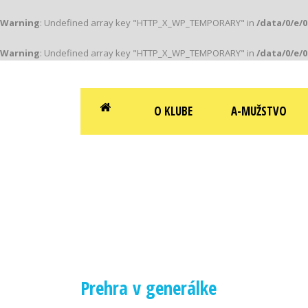
Warning
: Undefined array key "HTTP_X_WP_TEMPORARY" in
/data/0/e/
Warning
: Undefined array key "HTTP_X_WP_TEMPORARY" in
/data/0/e/
Klub založený v roku 1912
O KLUBE
A-MUŽSTVO
Prehra v generálke