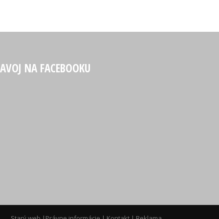
LAVOJ NA FACEBOOKU
Starý web
|
Právne informácie
|
Kontakt
|
Reklama