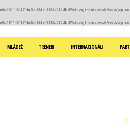
0e0d1311-6417-4a2b-881e-1182c010db47/slavojtrebisov.sk/web/wp-co
0e0d1311-6417-4a2b-881e-1182c010db47/slavojtrebisov.sk/web/wp-co
MLÁDEŽ
TRÉNERI
INTERNACIONÁLI
PART
FUTBALOVÝ KLUB SLAVOJ TREBIŠO