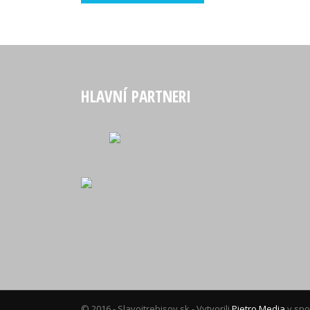
HLAVNÍ PARTNERI
© 2016 -
Slavojtrebisov.sk
- Vytvorili
Pietro Media
v spo