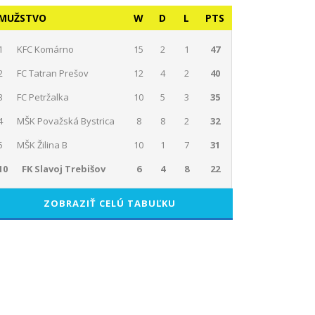
MUŽSTVO
W
D
L
PTS
1
KFC Komárno
15
2
1
47
2
FC Tatran Prešov
12
4
2
40
3
FC Petržalka
10
5
3
35
4
MŠK Považská Bystrica
8
8
2
32
5
MŠK Žilina B
10
1
7
31
10
FK Slavoj Trebišov
6
4
8
22
ZOBRAZIŤ CELÚ TABUĽKU