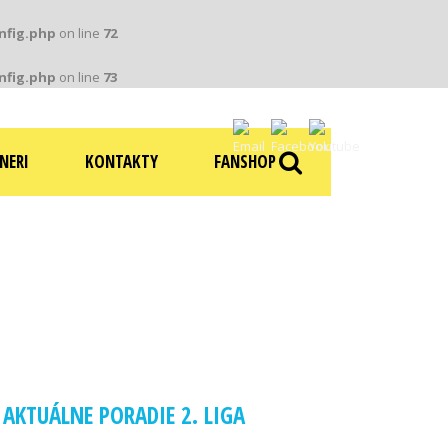
nfig.php
on line
72
nfig.php
on line
73
NERI
KONTAKTY
FANSHOP
V
AKTUÁLNE PORADIE 2. LIGA