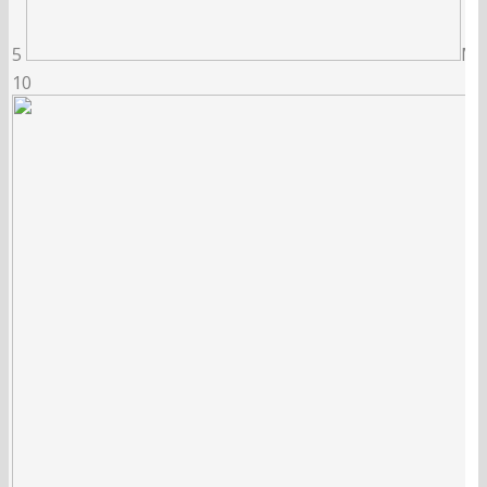
5
MŠK
10