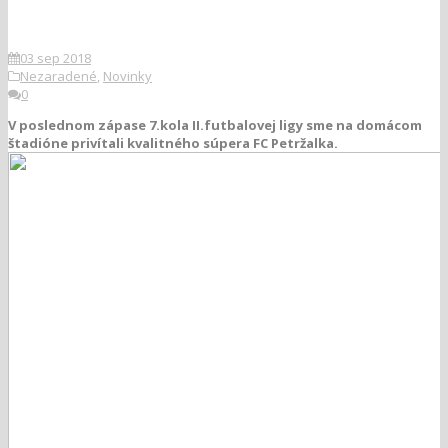
03 sep 2018
Nezaradené
,
Novinky
0
V poslednom zápase 7.kola II.futbalovej ligy sme na domácom
štadióne privítali kvalitného súpera FC Petržalka.