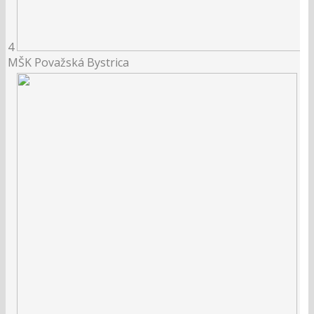
4
MŠK Považská Bystrica