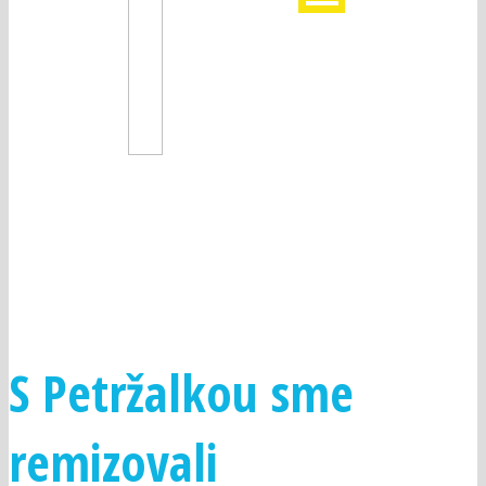
FUTBALOVÝ KLUB SLAVOJ
TREBIŠOV
S Petržalkou sme
remizovali