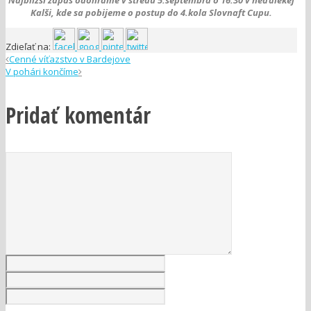
Najbližší zápas odohráme v stredu 5.septembra o 16:30 v neďalekej
Kalši, kde sa pobijeme o postup do 4.kola Slovnaft Cupu.
Zdieľať na:
Cenné víťazstvo v Bardejove
V pohári končíme
Pridať komentár