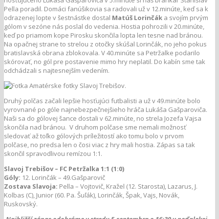
hosťujúceho Lukáša Gašparoviča v 5.minúte si náš brankár Stanislav
Pella poradil. Domáci fanúšikovia sa radovali už v 12.minúte, keď sa k
odrazenej lopte v šestnástke dostal
Matúš Lorinčák
a svojím prvým
gólom v sezóne nás poslal do vedenia. Hostia pohrozili v 20.minúte,
keď po priamom kope Pirosku skončila lopta len tesne nad bránou.
Na opačnej strane to strelou z otočky skúšal Lorinčák, no jeho pokus
bratislavská obrana zblokovala. V 40.minúte sa Petržalke podarilo
skórovať, no gól pre postavenie mimo hry neplatil. Do kabín sme tak
odchádzali s najtesnejším vedením.
Druhý polčas začali lepšie hosťujúci futbalisti a už v 49.minúte bolo
vyrovnané po góle najnebezpečnejšieho hráča Lukáša Gašparoviča.
Naši sa do gólovej šance dostali v 62.minúte, no strela Jozefa Vajsa
skončila nad bránou. V druhom polčase sme nemali možnosť
sledovať až toľko gólových príležitostí ako tomu bolo v prvom
polčase, no predsa len o čosi viac z hry mali hostia. Zápas sa tak
skončil spravodlivou remízou 1:1.
Slavoj Trebišov – FC Petržalka 1:1 (1:0)
Góly:
12. Lorinčák – 49.Gašparovič
Zostava Slavoja:
Pella – Vojtovič, Kražel (12. Starosta), Lazarus, J.
Kolbas (C), Junior (60. Pa. Šuľák), Lorinčák, Špak, Vajs, Novák,
Ruskovský.