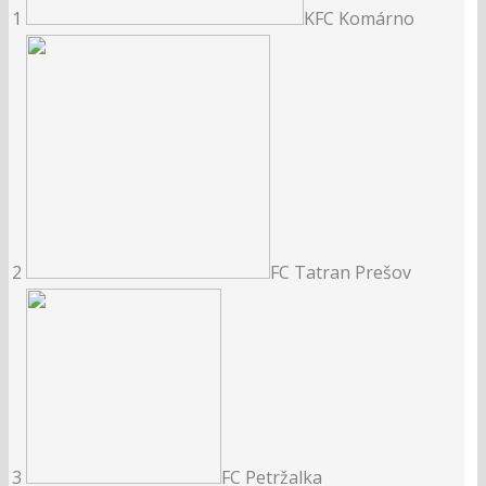
1
KFC Komárno
2
FC Tatran Prešov
3
FC Petržalka