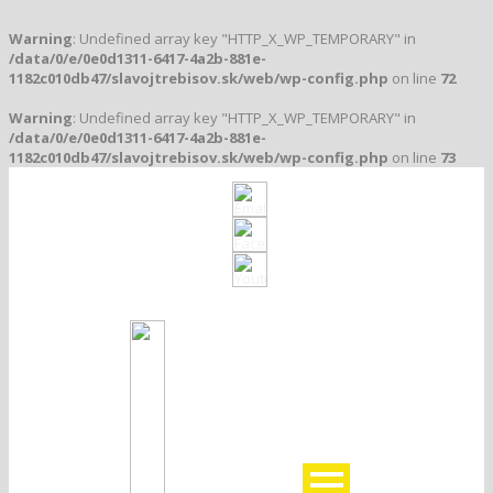
Warning
: Undefined array key "HTTP_X_WP_TEMPORARY" in
/data/0/e/0e0d1311-6417-4a2b-881e-
1182c010db47/slavojtrebisov.sk/web/wp-config.php
on line
72
Warning
: Undefined array key "HTTP_X_WP_TEMPORARY" in
/data/0/e/0e0d1311-6417-4a2b-881e-
1182c010db47/slavojtrebisov.sk/web/wp-config.php
on line
73
Klub založený v roku 1912