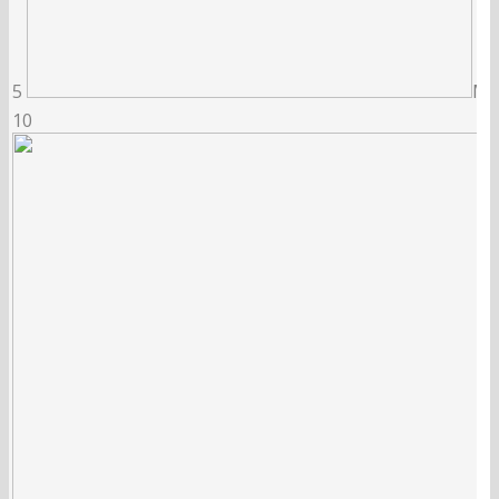
5
MŠK
10