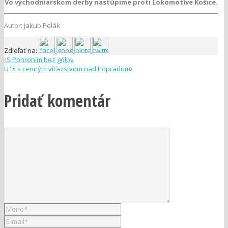
Vo východniarskom derby nastúpime proti Lokomotíve Košice.
Autor: Jakub Polák
Zdieľať na:
S Pohroním bez gólov
U15 s cenným víťazstvom nad Popradom
Pridať komentár