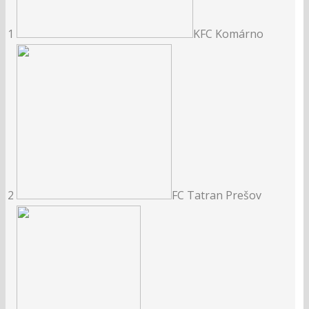
1
KFC Komárno
2
FC Tatran Prešov