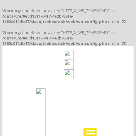
Warning
: Undefined array key "HTTP_X_WP_TEMPORARY" in
/data/0/e/0e0d1311-6417-4a2b-881e-
1182c010db47/slavojtrebisov.sk/web/wp-config.php
on line
72
Warning
: Undefined array key "HTTP_X_WP_TEMPORARY" in
/data/0/e/0e0d1311-6417-4a2b-881e-
1182c010db47/slavojtrebisov.sk/web/wp-config.php
on line
73
Klub založený v roku 1912