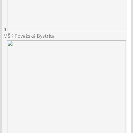
4
MŠK Považská Bystrica