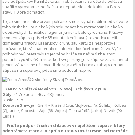
strelec Spišiakov Kamil Zekucia. Trebišovčania sa ešte do polčasu
snažili o vyrovnanie, no žiaľ sa to nepodarilo a do kabín sa išlo za
stavu 1:0 pre domácich.
To, čo sme nestihli v prvom polčase, sme si vynahradili hneď v úvode
toho druhého. Po niekoľkých sekundách hry rozradostnil niekoľko
trebišovských fanúšikov legionár Junior a bolo vyrovnané. Kľúčový
moment zápasu prišiel v 55.minúte, keď hlavný rozhodca udelil
domácemu hráčovi Lazarusovi druhú žltú kartu za nešportové
správanie, ktorá znamenala oslabenie domáceho mužstva. Vyše
polhodinovú presilovku o jedného hráča sa našim futbalistom
podarilo využiť v 68.minúte, keď svoj druhý gól v zápase zaznamenal
Junior. Zápas sme už doviedli do víťazného konca a tak aj v druhom
zápase na súperovej pôde sme bodovali naplno.
FK NOVES Spišská Nová Ves – Slavoj Trebišov 1:2 (1:0)
Góly:
21.Zekucia – 46. a 68.Junior.
Diváci:
538
Zostava Slavoja:
Giertl – Kražel, Rota, Mujković, Pa. Šuľák, J. Kolbas
(C), Junior, Starosta, Vajs (88. Vojtek), E. Lukáč (52. Jacko), Novák (90.
Cekaj).
Príďte podporiť našich chlapcov v najbližšom zápase, ktorý
odohráme v utorok 10.apríla o 16:30 v Družstevnej pri Hornáde.