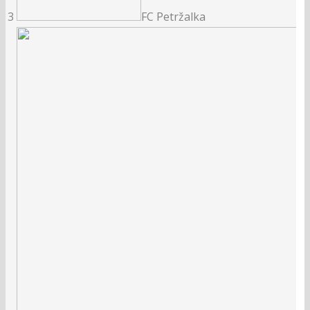
3
FC Petržalka