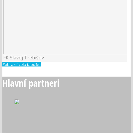
FK Slavoj Trebišov
Zobraziť celú tabuľku
Hlavní partneri