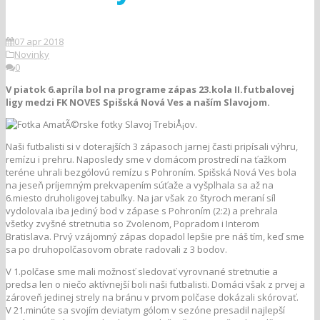
07 apr 2018
Novinky
0
V piatok 6.apríla bol na programe zápas 23.kola II.futbalovej
ligy medzi FK NOVES Spišská Nová Ves a naším Slavojom.
Naši futbalisti si v doterajších 3 zápasoch jarnej časti pripísali výhru,
remízu i prehru. Naposledy sme v domácom prostredí na ťažkom
teréne uhrali bezgólovú remízu s Pohroním. Spišská Nová Ves bola
na jeseň príjemným prekvapením súťaže a vyšplhala sa až na
6.miesto druholigovej tabuľky. Na jar však zo štyroch meraní síl
vydolovala iba jediný bod v zápase s Pohroním (2:2) a prehrala
všetky zvyšné stretnutia so Zvolenom, Popradom i Interom
Bratislava. Prvý vzájomný zápas dopadol lepšie pre náš tím, keď sme
sa po druhopolčasovom obrate radovali z 3 bodov.
V 1.polčase sme mali možnosť sledovať vyrovnané stretnutie a
predsa len o niečo aktívnejší boli naši futbalisti. Domáci však z prvej a
zároveň jedinej strely na bránu v prvom polčase dokázali skórovať.
V 21.minúte sa svojím deviatym gólom v sezóne presadil najlepší