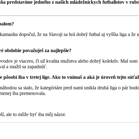
a predstavíme jedného z našich mládežníckych futbalistov v rub
tbalom?
maráta dopočul, že na Slavoji sa hrá dobrý futbal aj vyššia liga a že u
ré obdobie považuješ za najlepšie?
odov je viacero, či už kvalita mužstva alebo dobrý kolektív. Mal som p
al a snažil sa zapadnúť.
 pôsobí iba v tretej lige. Ako to vnímaš a aká je úroveň tejto súťa
náhodou sa stalo, že kategóriám pred nami unikla druhá liga o pár bodov
c-menej iba premenovala.
í, ale to môže byť iba môj názor.