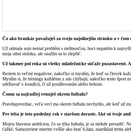
Čo ako brankár považuješ za svoju najsilnejšiu stránku a v čom 
Už odmala som nemal problém s mrštnosťou, hoci nepatrím k najvyšším
moja silná stránka, ale snažím sa to zlepšiť.
Už takmer pol roka sú všetky mládežnícke súťaže pozastavené. A
Beriem to veľmi negatívne, nakoľko si myslím, že keď sa človek každ
Myslím si, že tréningy každému z nás chýbajú, nakoľko tento šport mi
udržiavať v kondícii, či už posilňovaním alebo behom.
Čomu sa najradšej venuješ okrem futbalu?
Pravdupovediac, veľa vecí ma okrem futbalu nechytilo, ale keď už má
Pre teba je toto posledný rok v staršom doraste. Aké sú tvoje am
Mojou hlavnou ambíciou, čo sa týka futbalu, je sa niekde presadiť. Ne
ťažké. Samozrejme mierim vyššie ako hrať 6.ligu, napríklad tretiu al