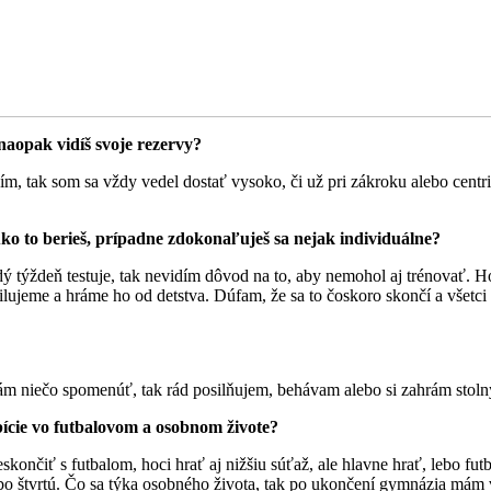
naopak vidíš svoje rezervy?
, tak som sa vždy vedel dostať vysoko, či už pri zákroku alebo centr
ko to berieš, prípadne zdokonaľuješ sa nejak individuálne?
ý týždeň testuje, tak nevidím dôvod na to, aby nemohol aj trénovať. 
lujeme a hráme ho od detstva. Dúfam, že sa to čoskoro skončí a všetci
m niečo spomenúť, tak rád posilňujem, behávam alebo si zahrám stolný 
bície vo futbalovom a osobnom živote?
skončiť s futbalom, hoci hrať aj nižšiu súťaž, ale hlavne hrať, lebo f
ebo štvrtú. Čo sa týka osobného života, tak po ukončení gymnázia mám 