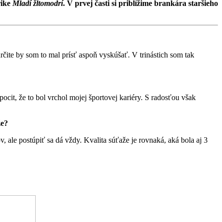
rike
Mladí žltomodrí
. V prvej časti si priblížime brankára staršieho
rčite by som to mal prísť aspoň vyskúšať. V trinástich som tak
ocit, že to bol vrchol mojej športovej kariéry. S radosťou však
že?
, ale postúpiť sa dá vždy. Kvalita súťaže je rovnaká, aká bola aj 3