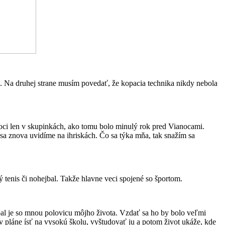
i. Na druhej strane musím povedať, že kopacia technika nikdy nebola
Hoci len v skupinkách, ako tomu bolo minulý rok pred Vianocami.
 sa znova uvidíme na ihriskách. Čo sa týka mňa, tak snažím sa
tenis či nohejbal. Takže hlavne veci spojené so športom.
utbal je so mnou polovicu môjho života. Vzdať sa ho by bolo veľmi
v pláne ísť na vysokú školu, vyštudovať ju a potom život ukáže, kde