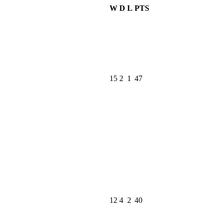
W
D
L
PTS
15
2
1
47
12
4
2
40