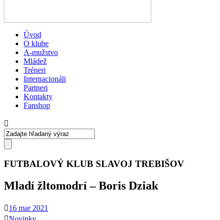
Úvod
O klube
A-mužstvo
Mládež
Tréneri
Internacionáli
Partneri
Kontakty
Fanshop
FUTBALOVÝ KLUB SLAVOJ TREBIŠOV
Mladí žltomodrí – Boris Dziak
16 mar 2021
Novinky