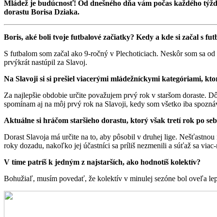
Mládež je budúcnosť! Od dnešného dňa vám počas každého týždň
dorastu Borisa Dziaka.
Boris, aké boli tvoje futbalové začiatky? Kedy a kde si začal s fu
S futbalom som začal ako 9-ročný v Plechoticiach. Neskôr som sa od ka
prvýkrát nastúpil za Slavoj.
Na Slavoji si si prešiel viacerými mládežníckymi kategóriami, kto
Za najlepšie obdobie určite považujem prvý rok v staršom doraste. Dôv
spomínam aj na môj prvý rok na Slavoji, kedy som všetko iba spoznáv
Aktuálne si hráčom staršieho dorastu, ktorý však tretí rok po sebe
Dorast Slavoja má určite na to, aby pôsobil v druhej lige. Nešťastnou 
roky dozadu, nakoľko jej účastníci sa príliš nezmenili a súťaž sa via
V tíme patríš k jedným z najstarších, ako hodnotíš kolektív?
Bohužiaľ, musím povedať, že kolektív v minulej sezóne bol oveľa lepš