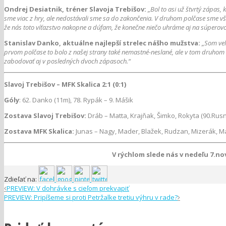
Ondrej Desiatnik, tréner Slavoja Trebišov:
„
Bol to asi už štvrtý zápas,
sme viac z hry, ale nedostávali sme sa do zakončenia. V druhom polčase sme vša
že nás toto víťazstvo nakopne a dúfam, že konečne niečo uhráme aj na súperovo
Stanislav Danko, aktuálne najlepší strelec nášho mužstva:
„Som veľ
prvom polčase to bolo z našej strany také nemastné-neslané, ale v tom druhom s
zabodovať aj v posledných dvoch zápasoch.“
Slavoj Trebišov – MFK Skalica 2:1 (0:1)
Góly
: 62. Danko (11m), 78. Rypák – 9. Mášik
Zostava Slavoj Trebišov:
Dráb – Matta, Krajňak, Šimko, Rokyta (90.Rusná
Zostava MFK Skalica:
Junas – Nagy, Mader, Blažek, Rudzan, Mizerák, Máš
V rýchlom slede nás v nedeľu 7.no
Zdieľať na:
PREVIEW: V dohrávke s cieľom prekvapiť
PREVIEW: Pripíšeme si proti Petržalke tretiu výhru v rade?