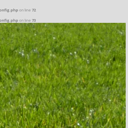
config.php
on line
72
config.php
on line
73