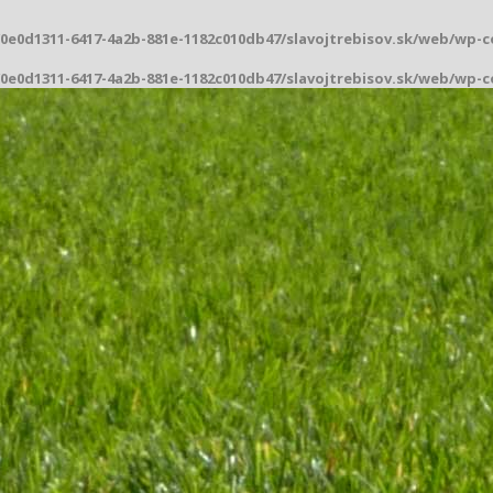
/0e0d1311-6417-4a2b-881e-1182c010db47/slavojtrebisov.sk/web/wp-
/0e0d1311-6417-4a2b-881e-1182c010db47/slavojtrebisov.sk/web/wp-