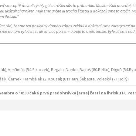
 keď sme opäť dostali rýchly gól a trošku nás to pribrzdilo. Musím však povedať, ž
k ukázali charakter, mali sme určite aj trochu šťastia a dokázali sme to otočiť. 
m ihrisku.“
mi rád, že sme ten posledný domáci zápas zvládli a dokázali sme zareagovať na 
me po tom vylúčení hrali už viac po zemi a bolo to oveľa lepšie. Vyhrali sme na
k), Verčimák (54.Straczek), Begala, Danko, Bajtoš (80.Belko), Digoň (54.Rypá
ik, Černek. Hambálek (2. Kousal) (81.Petr), Šebesta, Voleský (71.Hollý)
vembra o 10:30 čaká prvá predohrávka jarnej časti na ihrisku FC Petr