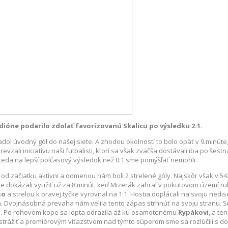
ióne podarilo zdolať favorizovanú Skalicu po výsledku 2:1.
l úvodný gól do našej siete. A zhodou okolností to bolo opäť v 9.minúte
evzali iniciatívu naši futbalisti, ktorí sa však zväčša dostávali iba po še
 teda na lepší polčasový výsledok než 0:1 sme pomýšľať nemohli.
od začiatku aktívni a odmenou nám boli 2 strelené góly. Najskôr však v 54
e dokázali využiť už za 8 minút, keď Mizerák zahral v pokutovom území r
ko
a strelou k pravej tyčke vyrovnal na 1:1. Hostia doplácali na svoju ned
áča. Dvojnásobná prevaha nám velila tento zápas strhnúť na svoju stranu.
sko. Po rohovom kope sa lopta odrazila až ku osamotenému
Rypákovi
, a te
ostrážiť a premiérovým víťazstvom nad týmto súperom sme sa rozlúčili s d