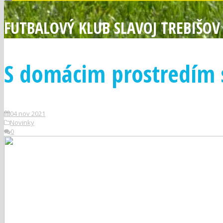
FUTBALOVÝ KLUB SLAVOJ TREBIŠOV
S domácim prostredím s
04 nov 2021
Novinky
0