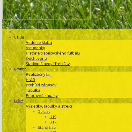
O klube
Vedenie klubu
Vstupenky
História trebišovského futbalu
Odchovanci
Štadión Slavoja Trebišov
A-mužstvo
Realizačný tím
Hráči
Prehľad zápasov
Tabuľka
Prípravné zápasy
Mládež
Výsledky, tabuľky a strelci
Dorast
U19
U17
Starší žiaci