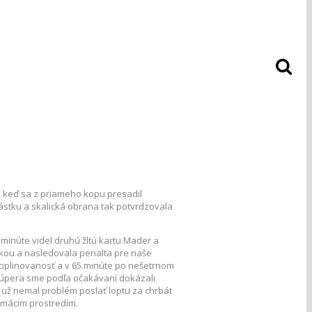
, keď sa z priameho kopu presadil
stnástku a skalická obrana tak potvrdzovala
.minúte videl druhú žltú kartu Mader a
ukou a nasledovala penalta pre naše
isciplinovanosť a v 65.minúte po nešetrnom
 Súpera sme podľa očakávaní dokázali
n už nemal problém poslať loptu za chrbát
omácim prostredím.