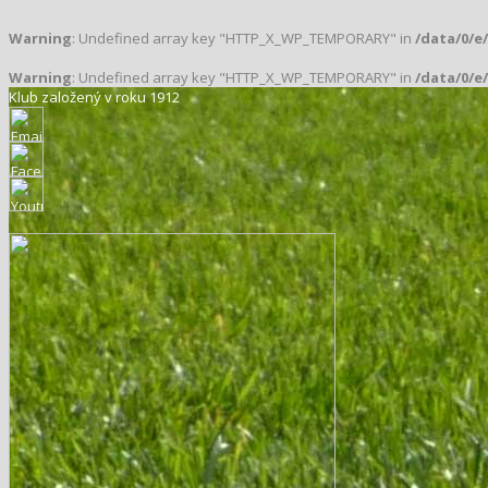
Warning
: Undefined array key "HTTP_X_WP_TEMPORARY" in
/data/0/e
Warning
: Undefined array key "HTTP_X_WP_TEMPORARY" in
/data/0/e
Klub založený v roku 1912