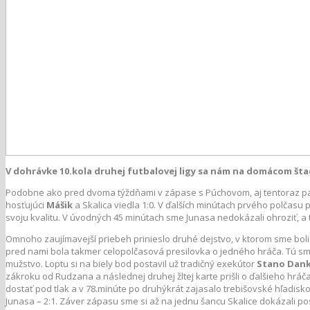
V dohrávke 10.kola druhej futbalovej ligy sa nám na domácom štad
Podobne ako pred dvoma týždňami v zápase s Púchovom, aj tentoraz pado
hosťujúci
Mášik
a Skalica viedla 1:0. V ďalších minútach prvého polčasu pr
svoju kvalitu. V úvodných 45 minútach sme Junasa nedokázali ohroziť, a
Omnoho zaujímavejší priebeh prinieslo druhé dejstvo, v ktorom sme boli 
pred nami bola takmer celopolčasová presilovka o jedného hráča. Tú sm
mužstvo. Loptu si na biely bod postavil už tradičný exekútor
Stano Dan
zákroku od Rudzana a následnej druhej žltej karte prišli o ďalšieho hr
dostať pod tlak a v 78.minúte po druhýkrát zajasalo trebišovské hľadi
Junasa – 2:1. Záver zápasu sme si až na jednu šancu Skalice dokázali p