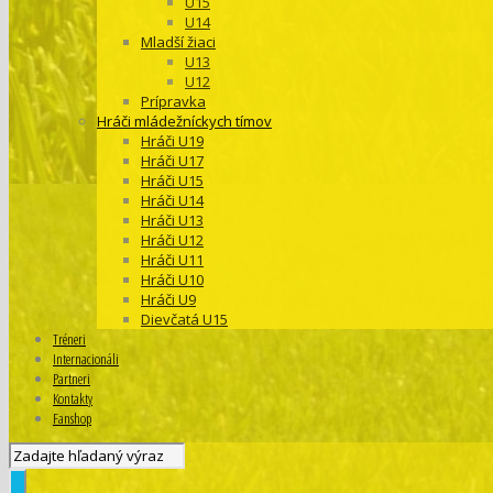
U15
U14
Mladší žiaci
U13
U12
Prípravka
Hráči mládežníckych tímov
Hráči U19
Hráči U17
Hráči U15
Hráči U14
Hráči U13
Hráči U12
Hráči U11
Hráči U10
Hráči U9
Dievčatá U15
Tréneri
Internacionáli
Partneri
Kontakty
Fanshop