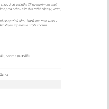
e chlapci od začiatku išli na maximum, mali
Máme pred sebou ešte dva ťažké zápasy, verím,
tú neúspešnú sériu, ktorú sme mali. Dnes v
d kvalitným súperom a určite chceme
k), Santos (80.Pálfi)
žalka.