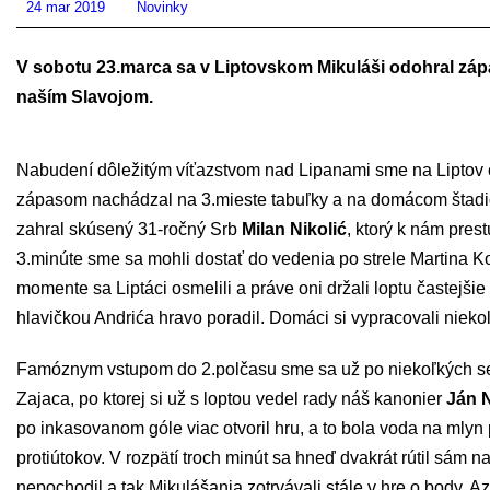
24 mar 2019
Novinky
V sobotu 23.marca sa v Liptovskom Mikuláši odohral zápa
naším Slavojom.
Nabudení dôležitým víťazstvom nad Lipanami sme na Liptov c
zápasom nachádzal na 3.mieste tabuľky a na domácom štadióne
zahral skúsený 31-ročný Srb
Milan Nikolić
, ktorý k nám pres
3.minúte sme sa mohli dostať do vedenia po strele Martina Ko
momente sa Liptáci osmelili a práve oni držali loptu častejš
hlavičkou Andrića hravo poradil. Domáci si vypracovali nieko
Famóznym vstupom do 2.polčasu sme sa už po niekoľkých sek
Zajaca, po ktorej si už s loptou vedel rady náš kanonier
Ján 
po inkasovanom góle viac otvoril hru, a to bola voda na mlyn 
protiútokov. V rozpätí troch minút sa hneď dvakrát rútil sám
nepochodil a tak Mikulášania zotrvávali stále v hre o body. A