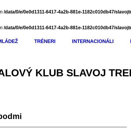
in
/data/0/e/0e0d1311-6417-4a2b-881e-1182c010db47/slavojt
in
/data/0/e/0e0d1311-6417-4a2b-881e-1182c010db47/slavojt
MLÁDEŽ
TRÉNERI
INTERNACIONÁLI
ALOVÝ KLUB SLAVOJ TRE
 bodmi