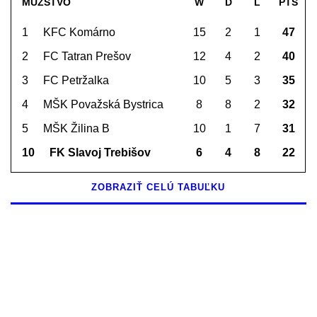
MUŽSTVO
W
D
L
PTS
1
KFC Komárno
15
2
1
47
2
FC Tatran Prešov
12
4
2
40
3
FC Petržalka
10
5
3
35
4
MŠK Považská Bystrica
8
8
2
32
5
MŠK Žilina B
10
1
7
31
10
FK Slavoj Trebišov
6
4
8
22
ZOBRAZIŤ CELÚ TABUĽKU