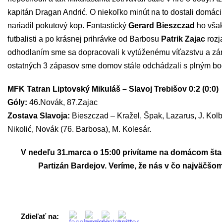
kapitán Dragan Andrić. O niekoľko minút na to dostali domác
nariadil pokutový kop. Fantastický
Gerard Bieszczad
ho však
futbalisti a po krásnej prihrávke od Barbosu
Patrik Zajac
rozj
odhodlaním sme sa dopracovali k vytúženému víťazstvu a záro
ostatných 3 zápasov sme domov stále odchádzali s plným b
MFK Tatran Liptovský Mikuláš – Slavoj Trebišov 0:2 (0:0)
Góly:
46.Novák, 87.Zajac
Zostava Slavoja:
Bieszczad – Kražel, Špak, Lazarus, J. Kolbas
Nikolić, Novák (76. Barbosa), M. Kolesár.
V nedeľu 31.marca o 15:00 privítame na domácom štad
Partizán Bardejov. Veríme, že nás v čo najväčšom
Zdieľať na: