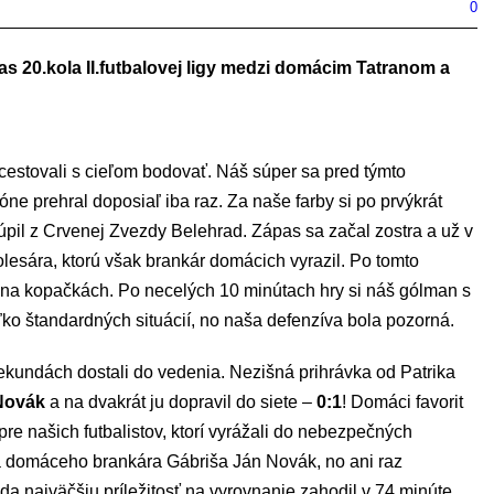
0
s 20.kola II.futbalovej ligy medzi domácim Tatranom a
estovali s cieľom bodovať. Náš súper sa pred týmto
 prehral doposiaľ iba raz. Za naše farby si po prvýkrát
túpil z Crvenej Zvezdy Belehrad. Zápas sa začal zostra a už v
lesára, ktorú však brankár domácich vyrazil. Po tomto
ie na kopačkách. Po necelých 10 minútach hry si náš gólman s
ľko štandardných situácií, no naša defenzíva bola pozorná.
undách dostali do vedenia. Nezišná prihrávka od Patrika
Novák
a na dvakrát ju dopravil do siete –
0:1
! Domáci favorit
pre našich futbalistov, ktorí vyrážali do nebezpečných
 na domáceho brankára Gábriša Ján Novák, no ani raz
zda najväčšiu príležitosť na vyrovnanie zahodil v 74.minúte