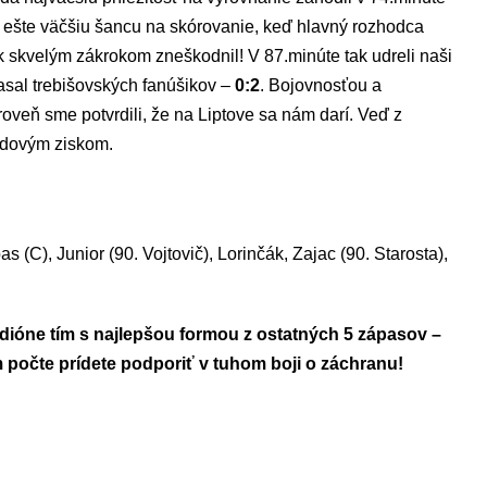
i ešte väčšiu šancu na skórovanie, keď hlavný rozhodca
 skvelým zákrokom zneškodnil! V 87.minúte tak udreli naši
asal trebišovských fanúšikov –
0:2
. Bojovnosťou a
veň sme potvrdili, že na Liptove sa nám darí. Veď z
odovým ziskom.
 (C), Junior (90. Vojtovič), Lorinčák, Zajac (90. Starosta),
ióne tím s najlepšou formou z ostatných 5 zápasov –
 počte prídete podporiť v tuhom boji o záchranu!